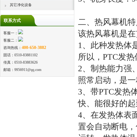
其它净化设备
二、热风幕机特
联系方式
该热风幕机是在
客服一：
客服二：
1、此种发热体
400-650-3882
咨询热线：
所以，PTC发
固话：0510-83881102
传真：0510-83883626
2、制热能力强
邮箱：9956911@qq.com
照常启动，是一
3、带PTC发
快、能很好的起
4、在发热体表
置会自动断电，