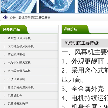
公告：
2018新春祝福及开工寄语
详细介绍
风幕机产品
圆弧型强风风幕机
大力神超强风风幕机
一、风幕机主要
离心式风幕机
1、外观更靓丽
电加热冷暖风幕机
2、采用离心式
水汽暖管道风幕机
压力高。
不锈钢风幕机
3、全金属外壳
隧道炉耐高温风幕机
风幕机配件
4、电机持续运行
风幕机安装教程
5、机身长度：90