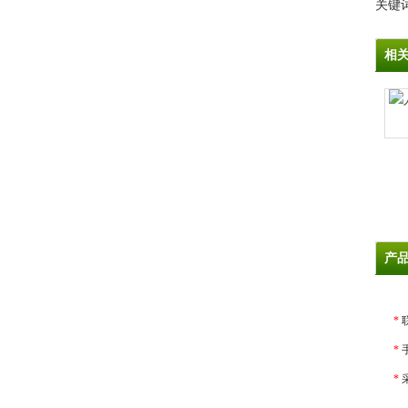
关键
相
产
*
*
*