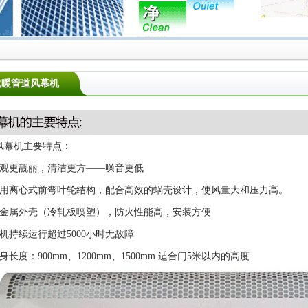
汽暖管道风幕机
风幕机主要特点：
外观更靓丽，清洁更方——噪音更低
采用离心式前弯叶轮结构，配合高效的蜗壳设计，使风量大和压力高。
全金属外壳（冷轧板喷塑），防火性能高，安装方便
机持续运行超过5000小时无故障
身长度：900mm、1200mm、1500mm 适合门5米以内的高度