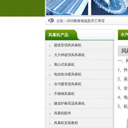
公告：
2018新春祝福及开工寄语
水
风幕机产品
圆弧型强风风幕机
大力神超强风风幕机
一、
离心式风幕机
1、
电加热冷暖风幕机
2、
水汽暖管道风幕机
3、
不锈钢风幕机
4、电
隧道炉耐高温风幕机
5、机
风幕机配件
风幕机安装教程