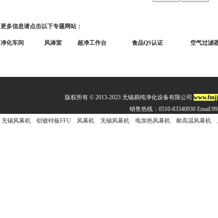
更多信息请点击以下专题网站：
净化车间
风淋室
超净工作台
食品QS认证
空气过滤
版权所有 © 2013-2023 无锡易纯净化设备有限公司
www.fmjj
销售热线：0510-83340930 Email:
无锡风幕机
铝镀锌板FFU
风幕机
无锡风幕机
电加热风幕机
耐高温风幕机