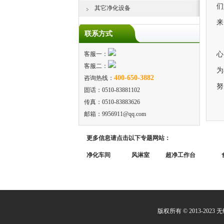
们
其它净化设备
来
联系方式
客服一：
心
客服二：
为
400-650-3882
咨询热线：
努
固话：0510-83881102
传真：0510-83883626
邮箱：9956911@qq.com
更多信息请点击以下专题网站：
净化车间
风淋室
超净工作台
版权所有 © 2013-20