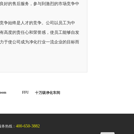
良好的售后服务，参与到激烈的市场竞争中
竞争始终是人才的竞争。公司以员工为中
有高度的责任心和荣誉感，使员工能够自发
力于使公司成为净化行业一流企业的目标而
room
FFU
十万级净化车间
400-650-3882
服务热线：