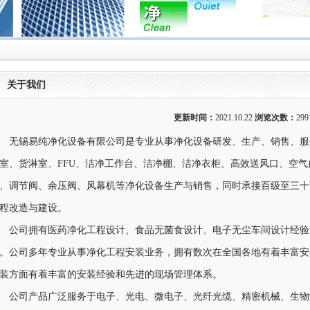
关于我们
更新时间：
2021.10.22
浏览次数：
299
无锡易纯净化设备有限公司是专业从事净化设备研发、生产、销售、服
室、货淋室、FFU、洁净工作台、洁净棚、洁净衣柜、高效送风口、空
、调节阀、余压阀、风幕机等净化设备生产与销售，同时承接百级至三十
程改造与建设。
公司拥有医药净化工程设计、食品无菌食设计、电子无尘车间设计经验
。公司多年专业从事净化工程安装业务，拥有数次在全国各地有着丰富安
装方面有着丰富的安装经验和先进的现场管理体系。
公司产品广泛服务于电子、光电、微电子、光纤光缆、精密机械、生物