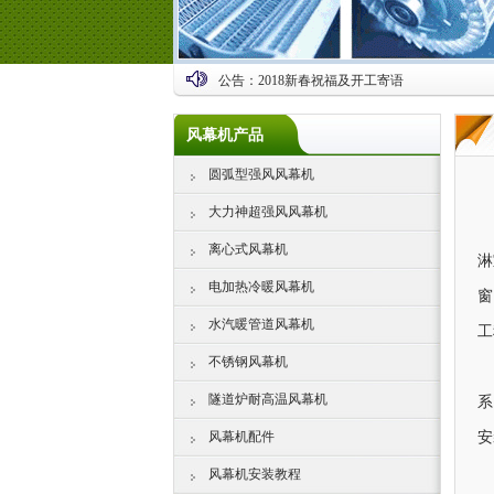
公告：
2018新春祝福及开工寄语
风幕机产品
圆弧型强风风幕机
大力神超强风风幕机
离心式风幕机
淋
电加热冷暖风幕机
窗
水汽暖管道风幕机
工
不锈钢风幕机
隧道炉耐高温风幕机
系
风幕机配件
安
风幕机安装教程