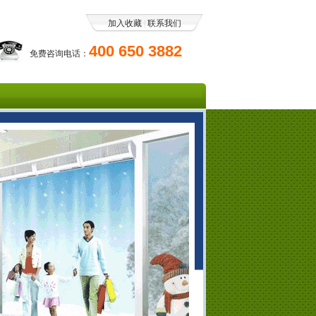
加入收藏
|
联系我们
400 650 3882
免费咨询电话：