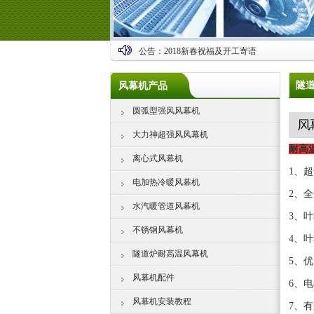
公告：
2018新春祝福及开工寄语
隧
风幕机产品
圆弧型强风风幕机
大力神超强风风幕机
耐高
离心式风幕机
1、
电加热冷暖风幕机
2、全
水汽暖管道风幕机
3、
不锈钢风幕机
4、
隧道炉耐高温风幕机
5、
风幕机配件
6、
风幕机安装教程
7、