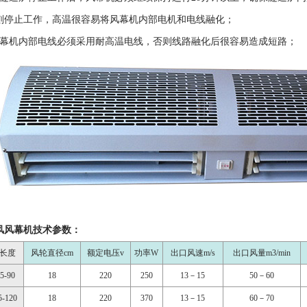
刻停止工作，高温很容易将风幕机内部电机和电线融化；
风幕机内部电线必须采用耐高温电线，否则线路融化后很容易造成短路；
风风幕机技术参数：
长度
风轮直径cm
额定电压v
功率W
出口风速m/s
出口风量m3/min
5-90
18
220
250
13－15
50－60
-120
18
220
370
13－15
60－70