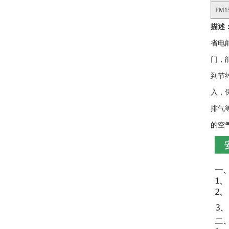
FM15
描述
省电
门，
到节
入，
排气
的空