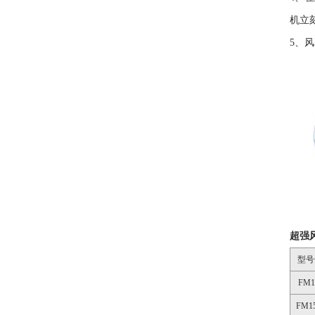
机立
5、
超强
型号
FM1
FM15